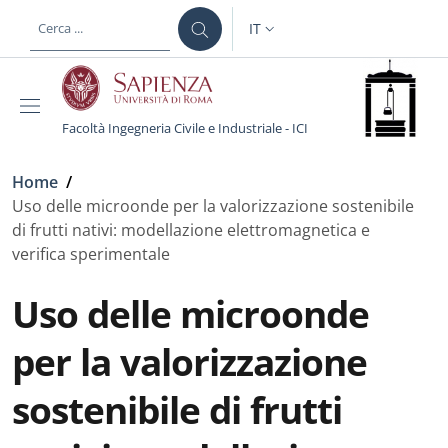
Salta al contenuto principale
Skip to footer content
IT
SELETTORE LINGUA: CURREN
Facoltà Ingegneria Civile e Industriale - ICI
Briciole di pane
Home
/
Uso delle microonde per la valorizzazione sostenibile
di frutti nativi: modellazione elettromagnetica e
verifica sperimentale
Uso delle microonde
per la valorizzazione
sostenibile di frutti