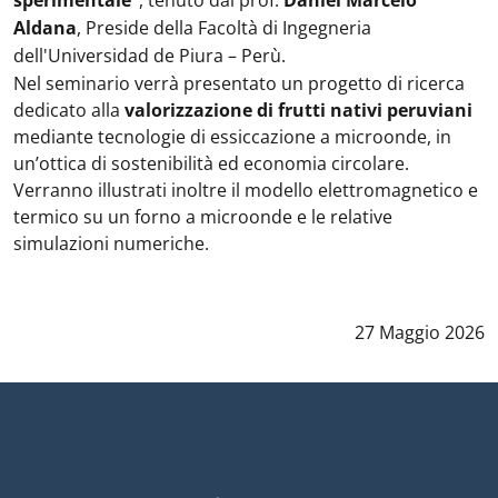
sperimentale”
, tenuto dal prof.
Daniel Marcelo
Aldana
, Preside della Facoltà di Ingegneria
dell'Universidad de Piura – Perù.
Nel seminario verrà presentato un progetto di ricerca
dedicato alla
valorizzazione di frutti nativi peruviani
mediante tecnologie di essiccazione a microonde, in
un’ottica di sostenibilità ed economia circolare.
Verranno illustrat
i inoltre i
l modello elettromagnetico e
termico su un forno a microonde e le relative
simulazioni numeriche.
Data notizia
:
27 Maggio 2026