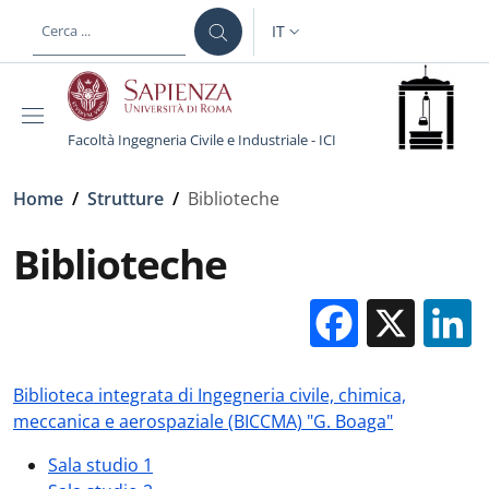
Salta al contenuto principale
Skip to footer content
IT
SELETTORE LINGUA: CURREN
Facoltà Ingegneria Civile e Industriale - ICI
Briciole di pane
Home
/
Strutture
/
Biblioteche
Biblioteche
Facebo
X
Biblioteca integrata di Ingegneria civile, chimica,
meccanica e aerospaziale (BICCMA) "G. Boaga"
Sala studio 1