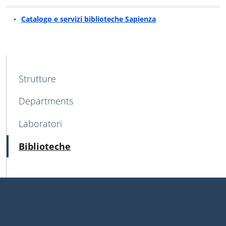
Catalogo e servizi biblioteche Sapienza
MENU CEV SECOND NAVIGATION
Strutture
Departments
Laboratori
Attivo
Biblioteche