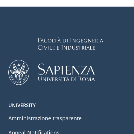
Footer menu
UNIVERSITY
Amministrazione trasparente
Appeal Notifications