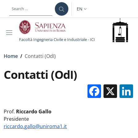
Skip to main content
Skip to footer content
EN
LANGUAGE SWITCHER: CURR
Facoltà Ingegneria Civile e Industriale - ICI
Breadcrumb
Home
/
Contatti (OdI)
Contatti (OdI)
Facebo
X
Prof.
Riccardo Gallo
Presidente
riccardo.gallo@uniroma1.it