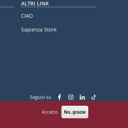
ALTRI LINK
CIAO
Sapienza Store
Seguici su
Facebook
Instagram
Linkedin
Tiktok
Accetto
No, grazie
771002