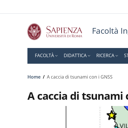
Slim to
Salta al contenuto principale
Skip to footer content
Facoltà In
FACOLTÀ
DIDATTICA
RICERCA
S
Briciole di pane
Home
/
A caccia di tsunami con i GNSS
A caccia di tsunami 