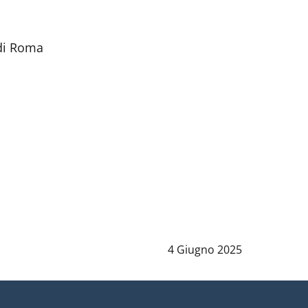
 di Roma
Data notizia
:
4 Giugno 2025