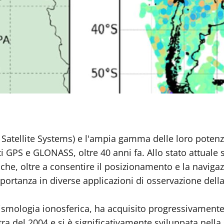
 Satellite Systems) e l'ampia gamma delle loro potenzi
liti GPS e GLONASS, oltre 40 anni fa. Allo stato attuale
e, oltre a consentire il posizionamento e la navigazio
mportanza in diverse applicazioni di osservazione della
ismologia ionosferica, ha acquisito progressivamente
 del 2004 e si è significativamente sviluppata nella 