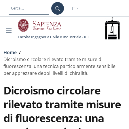
Salta al contenuto principale
Skip to footer content
IT
SELETTORE LINGUA: CURREN
Facoltà Ingegneria Civile e Industriale - ICI
Briciole di pane
Home
/
Dicroismo circolare rilevato tramite misure di
fluorescenza: una tecnica particolarmente sensibile
per apprezzare deboli livelli di chiralità.
Dicroismo circolare
rilevato tramite misure
di fluorescenza: una