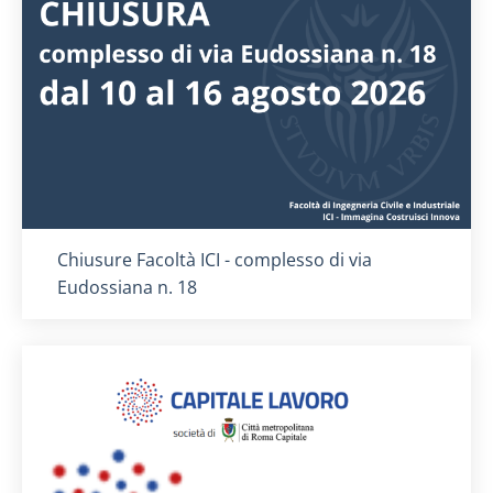
Titolo card
:
Chiusure Facoltà ICI - complesso di via
Eudossiana n. 18