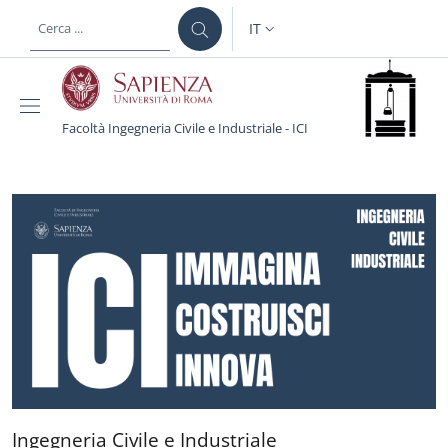
Salta al contenuto principale
Skip to footer content
IT
SELETTORE LINGUA: CURREN
Facoltà Ingegneria Civile e Industriale - ICI
Facoltà Ingegneria Civile
Ingegneria Civile e Industri
Ingegneria Civile e Industriale