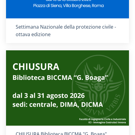
Titolo card
:
Settimana Nazionale della protezione civile -
ottava edizione
Titolo card
:
CHIUSURA Biblioteca BICCMA "G. Boaga"