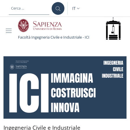
Salta al contenuto principale
Skip to footer content
IT
SELETTORE LINGUA: CURREN
Facoltà Ingegneria Civile e Industriale - ICI
Facoltà Ingegneria Civile
Ingegneria Civile e Industri
Ingegneria Civile e Industriale