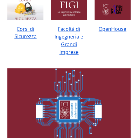
Corsi di
Facoltà di
OpenHouse
Sicurezza
Ingegneria e
Grandi
Imprese