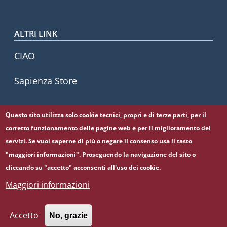
ALTRI LINK
CIAO
Sapienza Store
Questo sito utilizza solo cookie tecnici, propri e di terze parti, per il
Seguici su
corretto funzionamento delle pagine web e per il miglioramento dei
Facebook
Instagram
Linkedin
Tiktok
servizi. Se vuoi saperne di più o negare il consenso usa il tasto
"maggiori informazioni". Proseguendo la navigazione del sito o
cliccando su "accetto" acconsenti all'uso dei cookie.
Maggiori informazioni
© Sapienza Università di Roma - Piazzale Aldo Moro 5,
00185 Roma - (+39) 06 49911 - C.F.: 80209930587 - P. Iva:
02133771002
Accetto
No, grazie