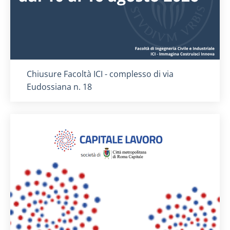
Titolo card
:
Chiusure Facoltà ICI - complesso di via
Eudossiana n. 18