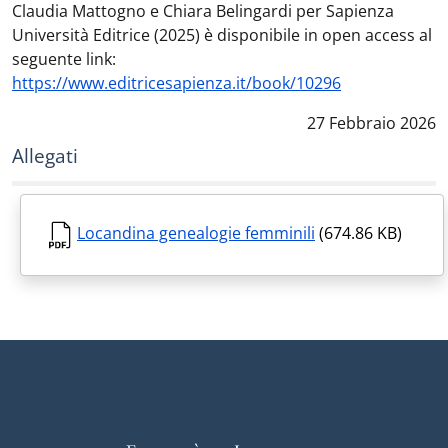
Claudia Mattogno e Chiara Belingardi per Sapienza
Università Editrice (2025)
è disponibile in open access al
seguente link:
https://www.editricesapienza.it/book/10296
Data notizia
:
27 Febbraio 2026
Allegati
Locandina genealogie femminili
(674.86 KB)