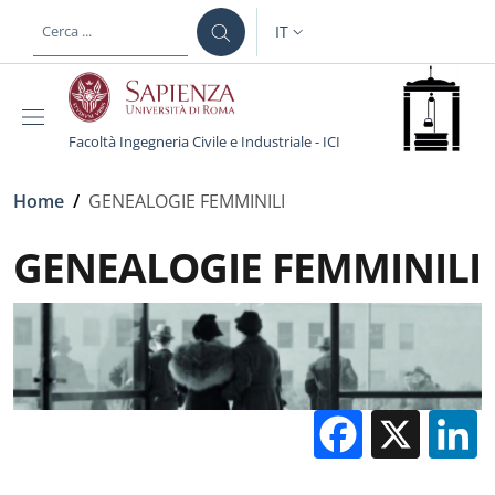
Salta al contenuto principale
Skip to footer content
IT
SELETTORE LINGUA: CURREN
Facoltà Ingegneria Civile e Industriale - ICI
Briciole di pane
Home
/
GENEALOGIE FEMMINILI
GENEALOGIE FEMMINILI
Facebo
X