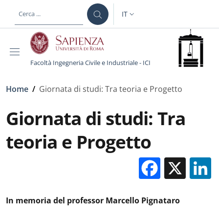
Salta al contenuto principale
Skip to footer content
IT
SELETTORE LINGUA: CURREN
Facoltà Ingegneria Civile e Industriale - ICI
Briciole di pane
Home
/
Giornata di studi: Tra teoria e Progetto
Giornata di studi: Tra
teoria e Progetto
Facebo
X
In memoria del professor Marcello Pignataro