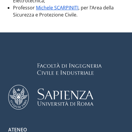
Elettrotecnica;
Professor
Michele SCARPINITI
, per l’Area della
Sicurezza e Protezione Civile.
Footer menu
ATENEO