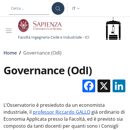
Salta al contenuto principale
Skip to footer content
IT
SELETTORE LINGUA: CURREN
Facoltà Ingegneria Civile e Industriale - ICI
Briciole di pane
Home
/
Governance (OdI)
Governance (OdI)
Facebo
X
L’Osservatorio è presieduto da un economista
industriale, il
professor Riccardo GALLO
già ordinario di
Economia Applicata presso la Facoltà, ed è previsto sia
composto da tanti docenti per quanti sono i Consigli