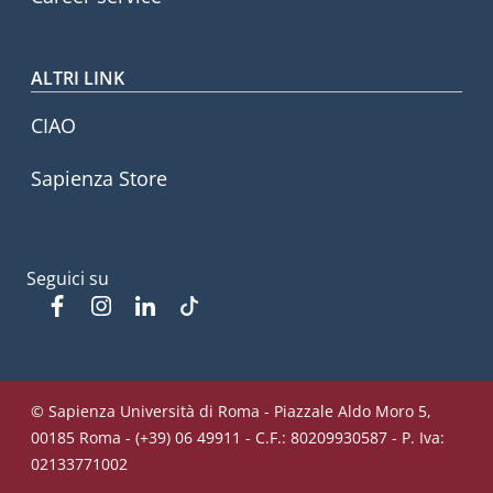
ALTRI LINK
CIAO
Sapienza Store
Seguici su
Facebook
Instagram
Linkedin
Tiktok
© Sapienza Università di Roma - Piazzale Aldo Moro 5,
00185 Roma - (+39) 06 49911 - C.F.: 80209930587 - P. Iva:
02133771002