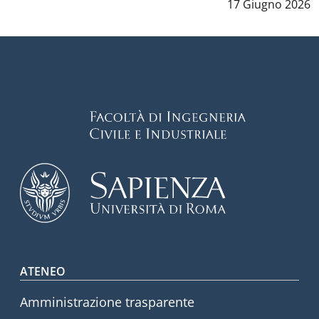
Data notizia
:
17 Giugno 2026
Footer menu
ATENEO
Amministrazione trasparente