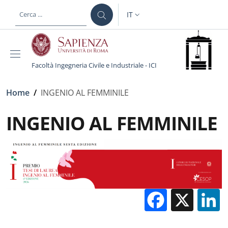
Salta al contenuto principale
Skip to footer content
IT
SELETTORE LINGUA: CURREN
Facoltà Ingegneria Civile e Industriale - ICI
Briciole di pane
Home
/
INGENIO AL FEMMINILE
INGENIO AL FEMMINILE
Facebo
X