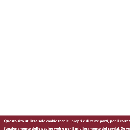
Questo sito utilizza solo cookie tecnici, propri e di terze parti, per il corre
funzionamento delle pagine web e per il miglioramento dei servizi. Se vu