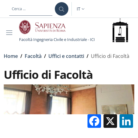
Salta al contenuto principale
Skip to footer content
IT
SELETTORE LINGUA: CURREN
Facoltà Ingegneria Civile e Industriale - ICI
Briciole di pane
Home
/
Facoltà
/
Uffici e contatti
/
Ufficio di Facoltà
Ufficio di Facoltà
Facebo
X