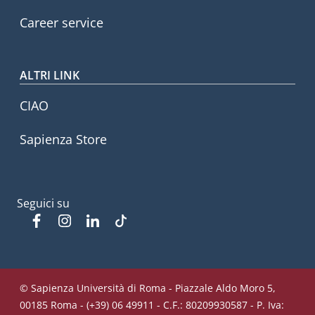
Career service
ALTRI LINK
CIAO
Sapienza Store
Seguici su
Facebook
Instagram
Linkedin
Tiktok
© Sapienza Università di Roma - Piazzale Aldo Moro 5,
00185 Roma - (+39) 06 49911 - C.F.: 80209930587 - P. Iva: