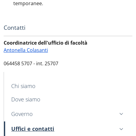
temporanee.
Contatti
Coordinatrice dell'ufficio di facoltà
Antonella Colasanti
064458 5707 - int. 25707
MENU CEV SECOND NAVIGATION
Chi siamo
Dove siamo
Governo
Uffici e contatti
Attivo