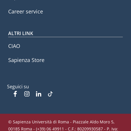
Career service
ALTRI LINK
CIAO
Sapienza Store
Seguici su
Facebook
Instagram
Linkedin
Tiktok
© Sapienza Università di Roma - Piazzale Aldo Moro 5,
00185 Roma - (+39) 06 49911 - C.F.: 80209930587 - P. Iva: