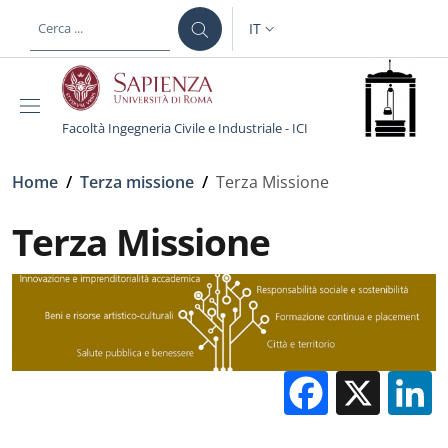
Salta al contenuto principale
Skip to footer content
IT
SELETTORE LINGUA: CURREN
Facoltà Ingegneria Civile e Industriale - ICI
Briciole di pane
Home
/
Terza missione
/
Terza Missione
Terza Missione
Facebo
X