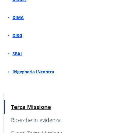
DIMA
DISG
SBAI
INgegneria INcontra
MENU CEV SECOND NAVIGATION
Attivo
Terza Missione
Ricerche in evidenza