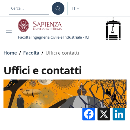
Salta al contenuto principale
Skip to footer content
IT
SELETTORE LINGUA: CURREN
Facoltà Ingegneria Civile e Industriale - ICI
Briciole di pane
Home
/
Facoltà
/
Uffici e contatti
Uffici e contatti
Facebo
X