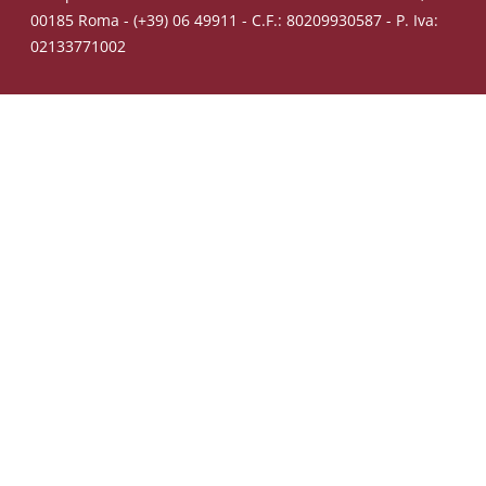
00185 Roma - (+39) 06 49911 - C.F.: 80209930587 - P. Iva:
02133771002