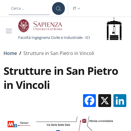
Salta al contenuto principale
Skip to footer content
IT
SELETTORE LINGUA: CURREN
Facoltà Ingegneria Civile e Industriale - ICI
Briciole di pane
Home
/
Strutture in San Pietro in Vincoli
Strutture in San Pietro
in Vincoli
Facebo
X