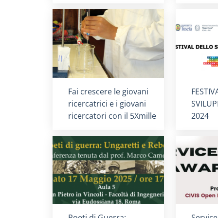
Titolo card
:
Titolo 
Fai crescere le giovani
FESTIV
ricercatrici e i giovani
SVILUP
ricercatori con il 5Xmille
2024
Titolo card
:
Titolo 
Poeti di Guerra:
Service