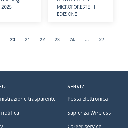
 2025
MICROFORESTE - I
EDIZIONE
Paginazione
9
20
21
22
23
24
…
27
agina
Pagina attuale
Pagina
Pagina
Pagina
Pagina
Ultima pag
oter menu
EO
SERVIZI
istrazione trasparente
Posta elettronica
i notifica
Sapienza Wireless
cy
Career service