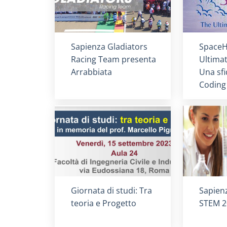
Titolo card
:
Titolo 
Sapienza Gladiators
SpaceH
Racing Team presenta
Ultima
Arrabbiata
Una sfi
Coding
Titolo card
:
Titolo 
Giornata di studi: Tra
Sapien
teoria e Progetto
STEM 2