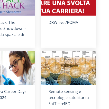
card
:
Titolo card
:
ack: The
DRW live!/ROMA
te Showdown -
da spaziale di
card
:
Titolo card
:
za Career Days
Remote sensing e
024
tecnologie satellitari a
SatTech4EO