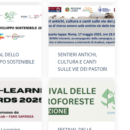
card
:
Titolo card
:
AL DELLO
SENTIERI ANTICHI,
PO SOSTENIBILE
CULTURA E CANTI
SULLE VIE DEI PASTORI
card
:
Titolo card
:
 Learning
FESTIVAL DELLE