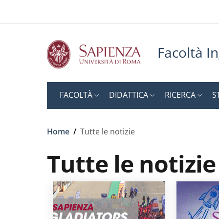
Slim to
Salta al contenuto principale
Skip to footer content
Facoltà In
FACOLTÀ
DIDATTICA
RICERCA
S
Briciole di pane
Home
/
Tutte le notizie
Tutte le notizie